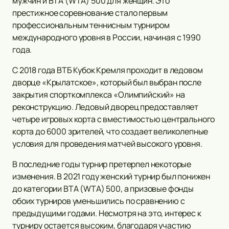
мужчин и ВТА (WTA) 500 для женщин. Это
престижное соревнование стало первым
профессиональным теннисным турниром
международного уровня в России, начиная с 1990
года.
С 2018 года ВТБ Кубок Кремля проходит в ледовом
дворце «Крылатское», который был выбран после
закрытия спорткомплекса «Олимпийский» на
реконструкцию. Ледовый дворец предоставляет
четыре игровых корта с вместимостью центрального
корта до 6000 зрителей, что создает великолепные
условия для проведения матчей высокого уровня.
В последние годы турнир претерпел некоторые
изменения. В 2021 году женский турнир был понижен
до категории ВТА (WTA) 500, а призовые фонды
обоих турниров уменьшились по сравнению с
предыдущими годами. Несмотря на это, интерес к
турниру остается высоким, благодаря участию