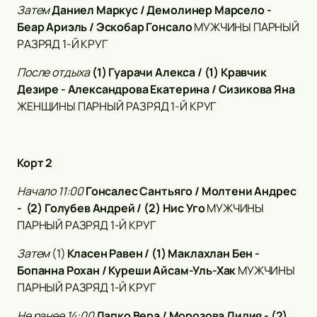
Затем
Даниел Маркус / Демолинер Марсело -
Беар Ариэль / Эскобар Гонсало
МУЖЧИНЫ ПАРНЫЙ
РАЗРЯД 1-Й КРУГ
После отдыха
(1) Гуарачи Алекса / (1) Кравчик
Дезире - Александрова Екатерина / Сизикова Яна
ЖЕНЩИНЫ ПАРНЫЙ РАЗРЯД 1-Й КРУГ
Корт 2
Начало 11:00
Гонсалес Сантьяго / Молтени Андрес
- (2) Голубев Андрей / (2) Нис Уго
МУЖЧИНЫ
ПАРНЫЙ РАЗРЯД 1-Й КРУГ
Затем
(1)
Класен Равен / (1) Маклахлан Бен -
Бопанна Рохан / Куреши Айсам-Уль-Хак
МУЖЧИНЫ
ПАРНЫЙ РАЗРЯД 1-Й КРУГ
Не ранее 14:00
Лапко Вера / Морозова Лидия - (2)