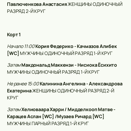
Павлюченкова Анастасия
ЖЕНЩИНЫ ОДИНОЧНЫЙ
РАЗРЯД 2-Й КРУГ
Корт 1
Начало 11:00
Кория Федерико - Качмазов Алибек
[WC]
МУЖЧИНЫ ОДИНОЧНЫЙ РАЗРЯД 1-Й КРУГ
Затем
Макдональд Маккензи - Нисиока Ёсихито
МУЖЧИНЫ ОДИНОЧНЫЙ РАЗРЯД 1-Й КРУГ
Не ранее
15:00
Калинина Ангелина - Александрова
Екатерина
ЖЕНЩИНЫ ОДИНОЧНЫЙ РАЗРЯД 2-Й
КРУГ
Затем
Хелиоваара Харри / Мидделкооп Матве -
Карацев Аслан [WC] /Музаев Ричард [WC]
МУЖЧИНЫ ПАРНЫЙ РАЗРЯД 1-Й КРУГ