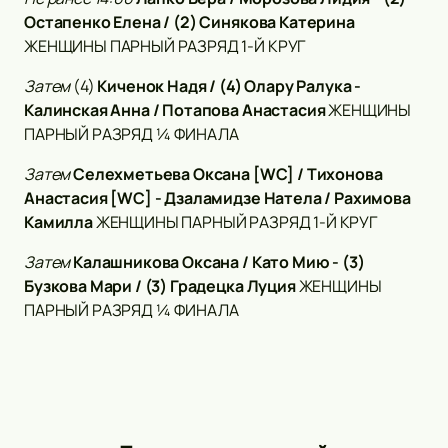
Остапенко Елена / (2) Синякова Катерина
ЖЕНЩИНЫ ПАРНЫЙ РАЗРЯД 1-Й КРУГ
Затем
(4)
Киченок Надя / (4) Олару Ралука -
Калинская Анна / Потапова Анастасия
ЖЕНЩИНЫ
ПАРНЫЙ РАЗРЯД ¼ ФИНАЛА
Затем
Селехметьева Оксана [WC] / Тихонова
Анастасия [WC] - Дзаламидзе Натела / Рахимова
Камилла
ЖЕНЩИНЫ ПАРНЫЙ РАЗРЯД 1-Й КРУГ
Затем
Калашникова Оксана / Като Мию - (3)
Бузкова Мари / (3) Градецка Луция
ЖЕНЩИНЫ
ПАРНЫЙ РАЗРЯД ¼ ФИНАЛА